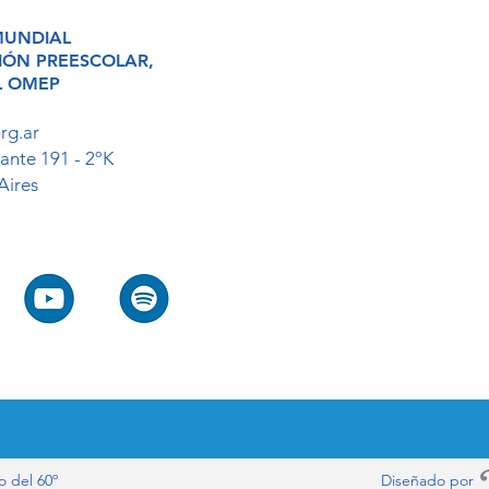
MUNDIAL
CIÓN
PREESCOLAR,
L
OMEP
rg.ar
ante 191 - 2ºK
Aires
 del 60º
Diseñado 