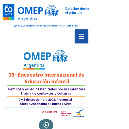
¡En el 2026 cumplimos 60 años y queremos festejar junto a vos!