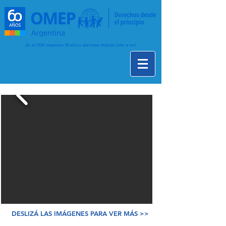
¡En el 2026 cumplimos 60 años y queremos festejar junto a vos!
DESLIZÁ LAS IMÁGENES PARA VER MÁS >>