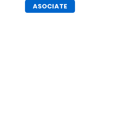
ASOCIATE
ORGANIZACIÓN MUNDIAL
PARA LA EDUCACIÓN
PREESCOLAR,
ASOCIACIÓN CIVIL
OMEP
secretaria@omep.org.ar
Sánchez de Bustamante 191 - 2ºK
Ciudad de Buenos Aires