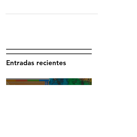
los niños, no basado en la idea de que
todos son iguales, sino que todos son
diferentes.” Loris...
Entradas recientes
Experiencias
¿Ya escuchaste
en Alta Voz
el Podcast de
OMEP?