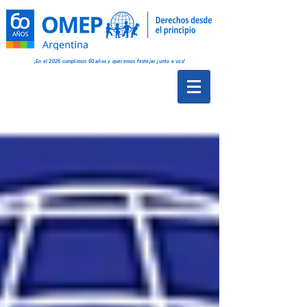
¡En el 2026 cumplimos 60 años y queremos festejar junto a vos!