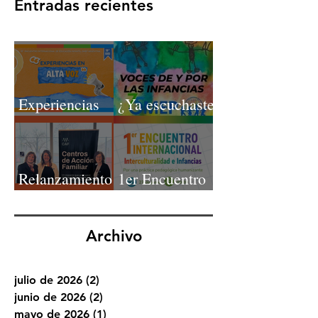
Entradas recientes
Experiencias
¿Ya escuchaste
en Alta Voz
el Podcast de
OMEP?
Relanzamiento
1er Encuentro
del programa
Internacional
Centros de
Interculturalida
Archivo
Acción
d e Infancias
Familiar (CAF)
julio de 2026
(2)
2 entradas