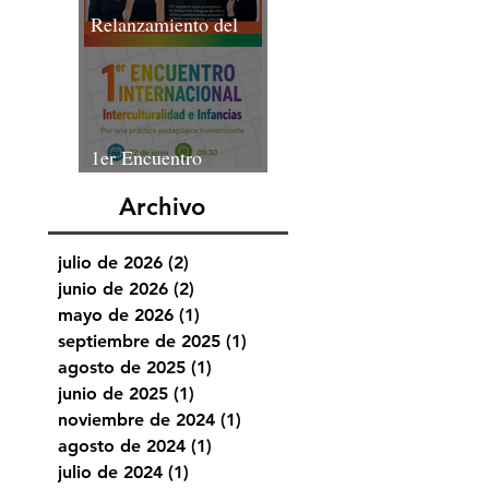
Relanzamiento del
programa Centros de
Acción Familiar
(CAF)
1er Encuentro
Internacional
Archivo
Interculturalidad e
Infancias
julio de 2026
(2)
2 entradas
junio de 2026
(2)
2 entradas
mayo de 2026
(1)
1 entrada
septiembre de 2025
(1)
1 entrada
agosto de 2025
(1)
1 entrada
junio de 2025
(1)
1 entrada
noviembre de 2024
(1)
1 entrada
agosto de 2024
(1)
1 entrada
julio de 2024
(1)
1 entrada