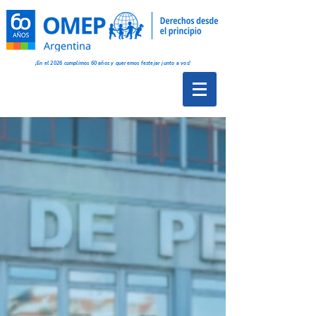
¡En el 2026 cumplimos 60 años y queremos festejar junto a vos!