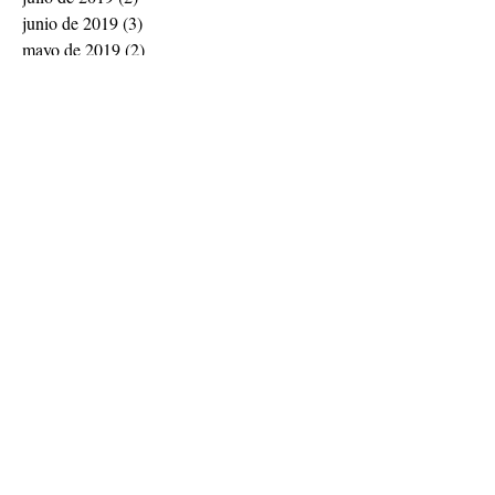
junio de 2019
(3)
3 entradas
mayo de 2019
(2)
2 entradas
abril de 2019
(1)
1 entrada
noviembre de 2018
(1)
1 entrada
septiembre de 2018
(1)
1 entrada
julio de 2018
(1)
1 entrada
abril de 2018
(2)
2 entradas
febrero de 2018
(2)
2 entradas
diciembre de 2017
(1)
1 entrada
noviembre de 2017
(2)
2 entradas
Buscar por tags
Declaraciones
OMEP Mundial
Síguenos