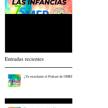
¿Ya escuchaste el Podcast de
Experiencias en
OMEP?
Entradas recientes
¿Ya escuchaste el Podcast de OMEP?