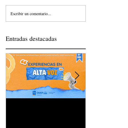
Escribir un comentario...
Entradas destacadas
Experiencias en Alta Voz
¿Ya escuchaste 
OMEP?