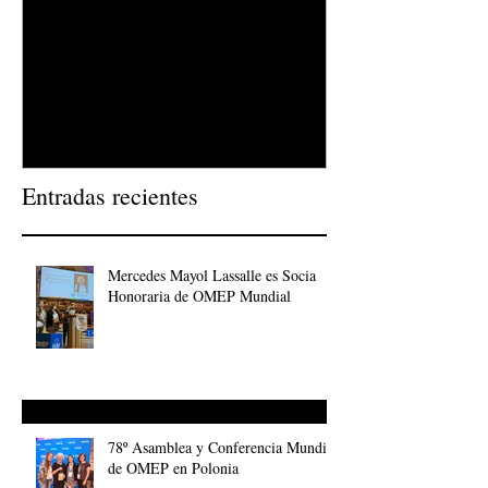
78º Asamblea y Conferencia
Experiencias en
Mundial de OMEP en Polonia
potenciando los 
Entradas recientes
Mercedes Mayol Lassalle es Socia
Honoraria de OMEP Mundial
78º Asamblea y Conferencia Mundial
de OMEP en Polonia