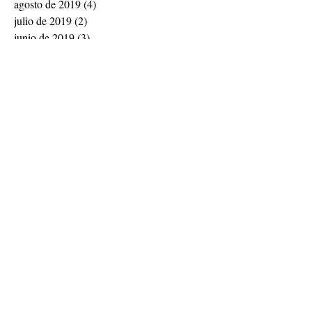
agosto de 2019
(4)
4 entradas
julio de 2019
(2)
2 entradas
junio de 2019
(3)
3 entradas
mayo de 2019
(2)
2 entradas
abril de 2019
(1)
1 entrada
noviembre de 2018
(1)
1 entrada
septiembre de 2018
(1)
1 entrada
julio de 2018
(1)
1 entrada
abril de 2018
(2)
2 entradas
febrero de 2018
(2)
2 entradas
diciembre de 2017
(1)
1 entrada
Buscar por tags
Declaraciones
OMEP Mundial
Síguenos