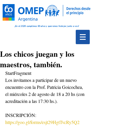
¡En el 2026 cumplimos 60 años y queremos festejar junto a vos!
Los chicos juegan y los
maestros, también.
StartFragment
Los invitamos a participar de un nuevo 
encuentro con la Prof. Patricia Goicochea, 
el miércoles 2 de agosto de 18 a 20 hs (con 
acreditación a las 17:30 hs.). 
INSCRIPCIÓN:
https://goo.gl/forms/esjt29HgtTvcRy5Q2